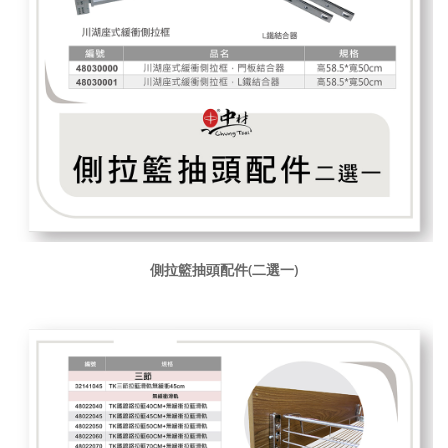
側拉籃抽頭配件(二選一)