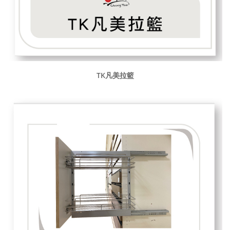
TK凡美拉籃