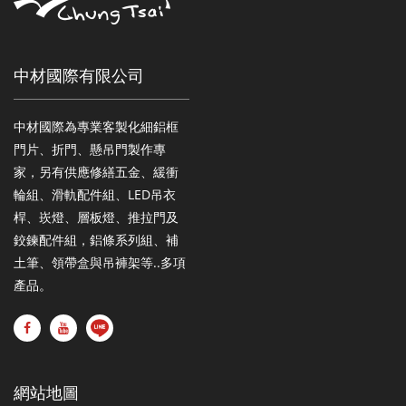
中材國際有限公司
中材國際為專業客製化細鋁框
門片、折門、懸吊門製作專
家，另有供應修繕五金、緩衝
輪組、滑軌配件組、LED吊衣
桿、崁燈、層板燈、推拉門及
鉸鍊配件組，鋁條系列組、補
土筆、領帶盒與吊褲架等..多項
產品。
網站地圖