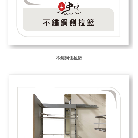
不鏽鋼側拉籃