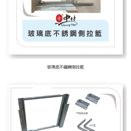
玻璃底不鏽鋼側拉籃