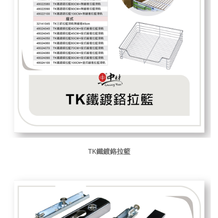
TK鐵鍍鉻拉籃