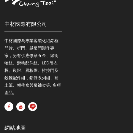
中材國際有限公司
中材國際為專業客製化細鋁框
門片、折門、懸吊門製作專
家，另有供應修繕五金、緩衝
輪組、滑軌配件組、LED吊衣
桿、崁燈、層板燈、推拉門及
鉸鍊配件組，鋁條系列組、補
土筆、領帶盒與吊褲架等..多項
產品。
網站地圖