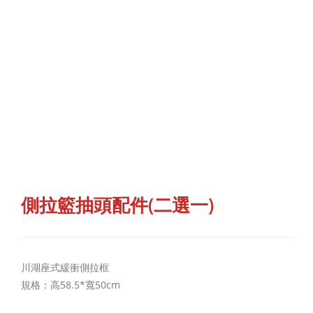
側拉籃抽頭配件(二選一)
川湖座式緩衝側拉框
規格：高58.5*寬50cm