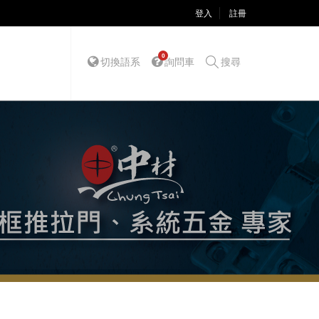
登入
註冊
0
切換語系
詢問車
搜尋