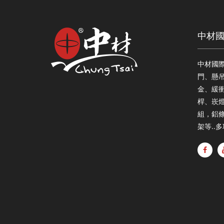
中材
中材國
門、懸
金、緩衝
桿、崁
組，鋁
架等..