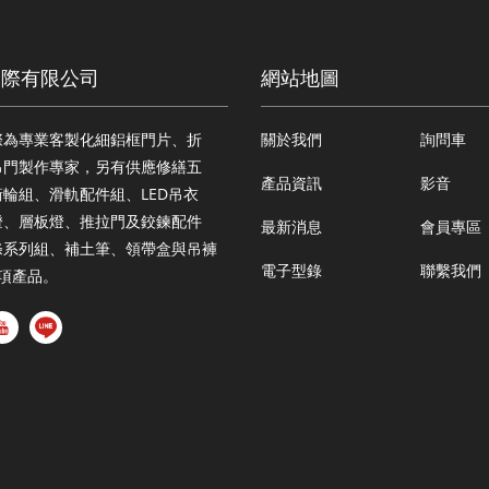
國際有限公司
網站地圖
際為專業客製化細鋁框門片、折
關於我們
詢問車
吊門製作專家，另有供應修繕五
產品資訊
影音
輪組、滑軌配件組、LED吊衣
燈、層板燈、推拉門及鉸鍊配件
最新消息
會員專區
條系列組、補土筆、領帶盒與吊褲
電子型錄
聯繫我們
多項產品。