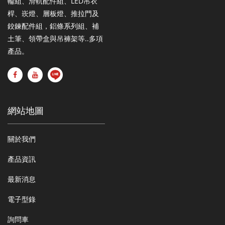
輪組、滑軌配件組、LED吊衣
桿、崁燈、層板燈、推拉門及
鉸鍊配件組，鋁條系列組、補
土筆、領帶盒與吊褲架等..多項
產品。
網站地圖
關於我們
產品資訊
最新消息
電子型錄
詢問車