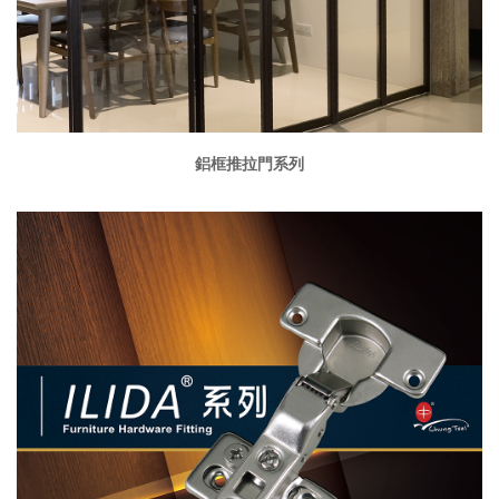
鋁框推拉門系列