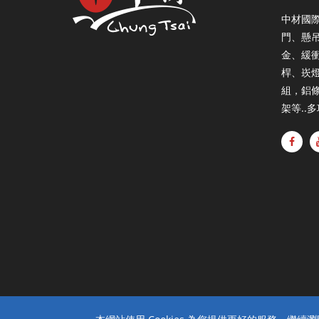
中材國
門、懸
金、緩衝
桿、崁
組，鋁
架等..