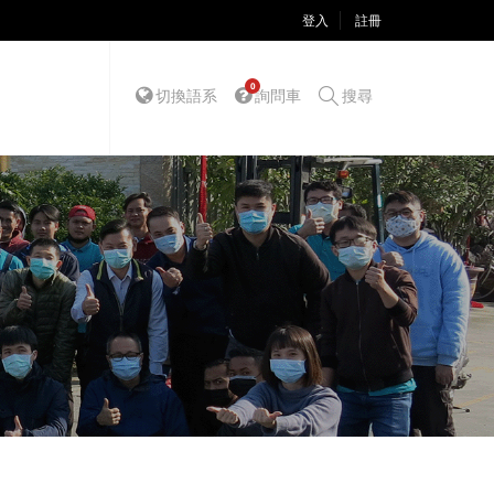
登入
註冊
0
切換語系
詢問車
搜尋