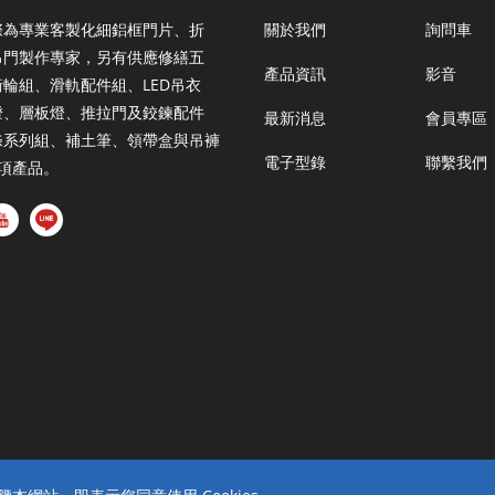
際為專業客製化細鋁框門片、折
關於我們
詢問車
吊門製作專家，另有供應修繕五
產品資訊
影音
輪組、滑軌配件組、LED吊衣
燈、層板燈、推拉門及鉸鍊配件
最新消息
會員專區
條系列組、補土筆、領帶盒與吊褲
電子型錄
聯繫我們
多項產品。