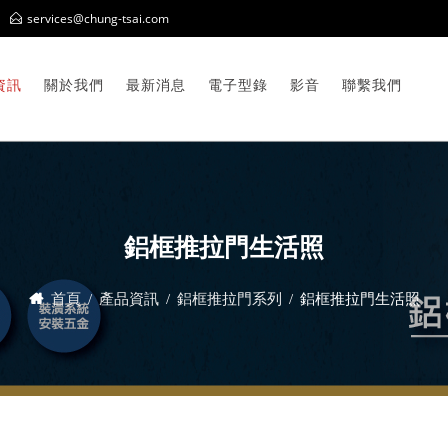
services@chung-tsai.com
資訊
關於我們
最新消息
電子型錄
影音
聯繫我們
鋁框推拉門生活照
首頁
產品資訊
鋁框推拉門系列
鋁框推拉門生活照