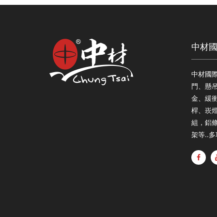
中材
中材國
門、懸
金、緩衝
桿、崁
組，鋁
架等..