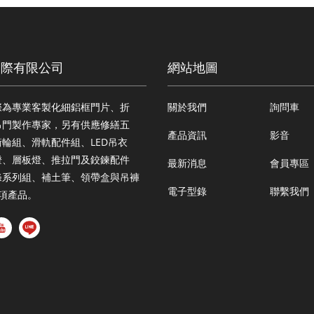
國際有限公司
網站地圖
際為專業客製化細鋁框門片、折
關於我們
詢問車
吊門製作專家，另有供應修繕五
產品資訊
影音
輪組、滑軌配件組、LED吊衣
燈、層板燈、推拉門及鉸鍊配件
最新消息
會員專區
條系列組、補土筆、領帶盒與吊褲
電子型錄
聯繫我們
多項產品。