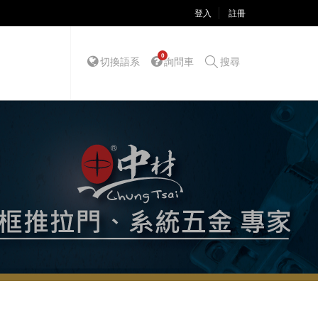
登入
註冊
0
切換語系
詢問車
搜尋