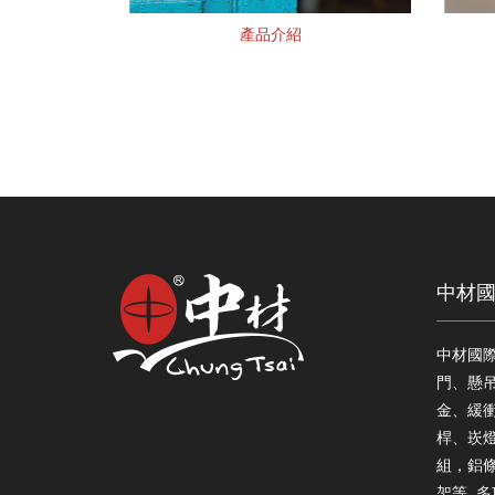
產品介紹
中材
中材國
門、懸
金、緩衝
桿、崁
組，鋁
架等..