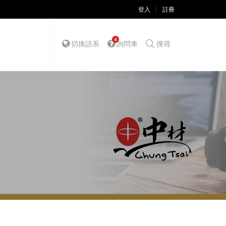
登入
註冊
0
切換語系
詢問車
搜尋