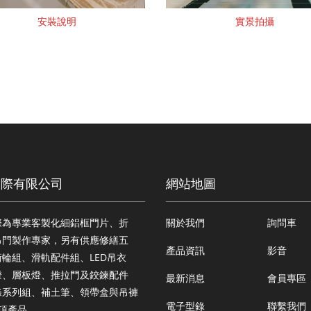
安裝說明
實景拍攝
國際有限公司
網站地圖
際為專業客製化細鋁框門片、折
關於我們
詢問車
吊門製作專家，另有供應修繕五
產品資訊
影音
輪組、滑軌配件組、LED吊衣
燈、層板燈、推拉門及鉸鍊配件
最新消息
會員專區
條系列組、補土筆、領帶盒與吊褲
電子型錄
聯繫我們
多項產品。