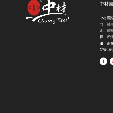
中材
中材國
門、懸
金、緩衝
桿、崁
組，鋁
架等..