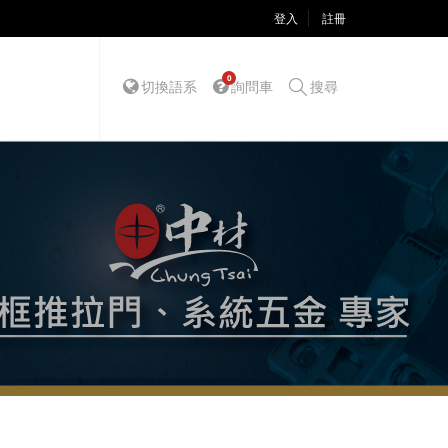
登入
註冊
0
切換語系
詢問車
搜尋