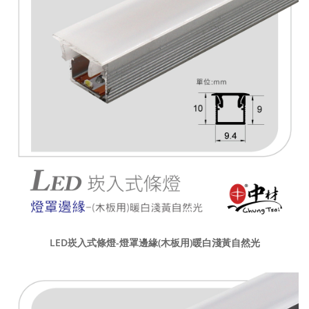
LED崁入式條燈-燈罩邊緣(木板用)暖白淺黃自然光