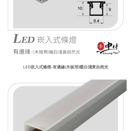
LED崁入式條燈-有邊緣(木板用)暖白淺黃自然光