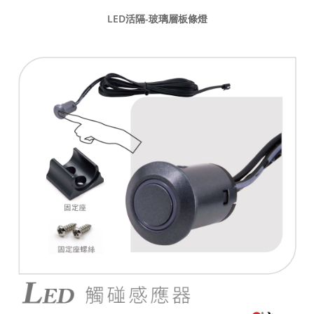
LED活隔-玻璃層板條燈