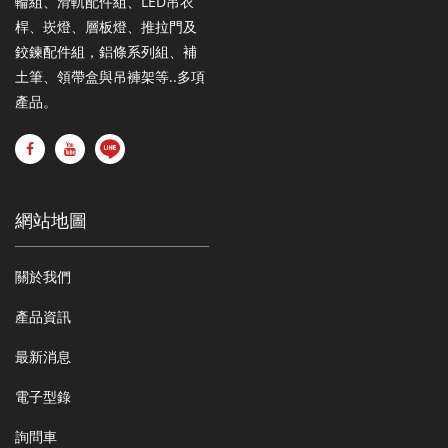
輪組、滑軌配件組、LED吊衣
桿、崁燈、層板燈、推拉門及
鉸鍊配件組，鋁條系列組、補
土筆、領帶盒與吊褲架等..多項
產品。
網站地圖
關於我們
產品資訊
最新消息
電子型錄
詢問車