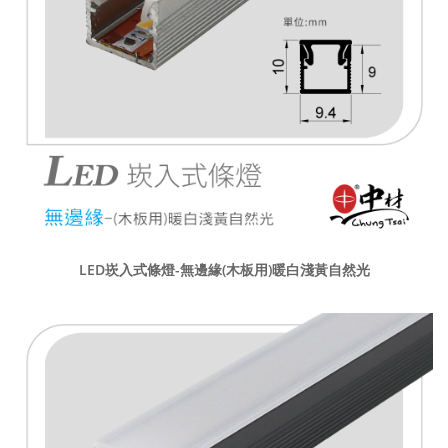
LED崁入式條燈-無邊緣(木板用)暖白淺黃自然光