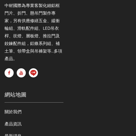
中材國際為專業客製化細鋁框
門片、折門、懸吊門製作專
家，另有供應修繕五金、緩衝
輪組、滑軌配件組、LED吊衣
桿、崁燈、層板燈、推拉門及
鉸鍊配件組，鋁條系列組、補
土筆、領帶盒與吊褲架等..多項
產品。
網站地圖
關於我們
產品資訊
最新消息