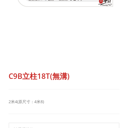
C9B立柱18T(無溝)
2米4(原尺寸：4米8)
規格