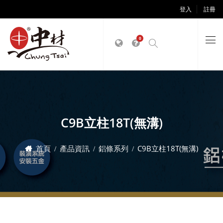
登入
註冊
0
C9B立柱18T(無溝)
首頁
產品資訊
鋁條系列
C9B立柱18T(無溝)