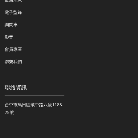
電子型錄
詢問車
影音
會員專區
聯繫我們
聯絡資訊
台中市烏日區環中路八段1185-
25號