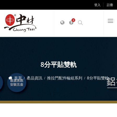
登入
註冊
0
8分平貼雙軌
首頁
產品資訊
推拉門配件輪組系列
8分平貼雙軌