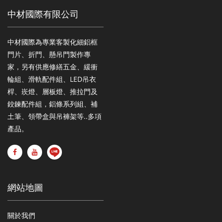
中材國際有限公司
中材國際為專業客製化細鋁框
門片、折門、懸吊門製作專
家，另有供應修繕五金、緩衝
輪組、滑軌配件組、LED吊衣
桿、崁燈、層板燈、推拉門及
鉸鍊配件組，鋁條系列組、補
土筆、領帶盒與吊褲架等..多項
產品。
網站地圖
關於我們