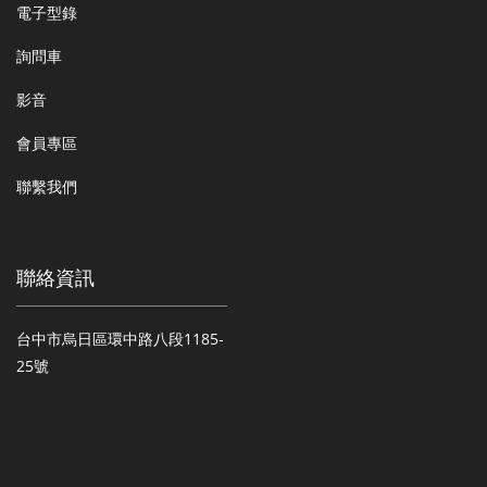
電子型錄
詢問車
影音
會員專區
聯繫我們
聯絡資訊
台中市烏日區環中路八段1185-
25號