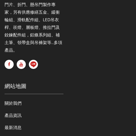
門片、折門、懸吊門製作專
家，另有供應修繕五金、緩衝
輪組、滑軌配件組、LED吊衣
桿、崁燈、層板燈、推拉門及
鉸鍊配件組，鋁條系列組、補
土筆、領帶盒與吊褲架等..多項
產品。
網站地圖
關於我們
產品資訊
最新消息