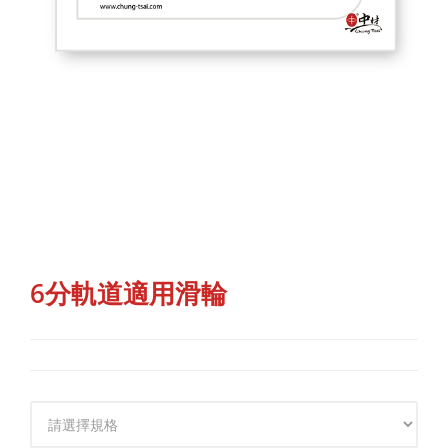
6分軌道適用滑輪
規格