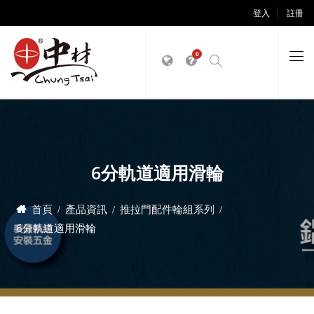
登入
註冊
0
6分軌道適用滑輪
首頁
產品資訊
推拉門配件輪組系列
6分軌道適用滑輪