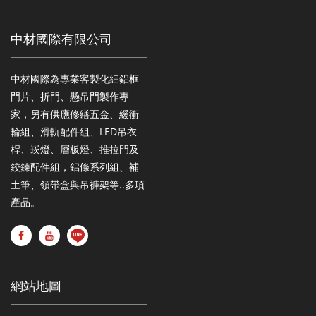
中材國際有限公司
中材國際為專業客製化細鋁框
門片、折門、懸吊門製作專
家，另有供應修繕五金、緩衝
輪組、滑軌配件組、LED吊衣
桿、崁燈、層板燈、推拉門及
鉸鍊配件組，鋁條系列組、補
土筆、領帶盒與吊褲架等..多項
產品。
網站地圖