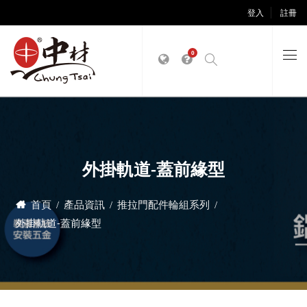
登入
註冊
0
外掛軌道-蓋前緣型
首頁
產品資訊
推拉門配件輪組系列
外掛軌道-蓋前緣型