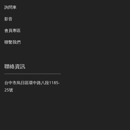
詢問車
影音
會員專區
聯繫我們
聯絡資訊
台中市烏日區環中路八段1185-
25號