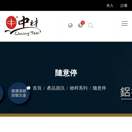
登入
註冊
0
隨意停
首頁
產品資訊
掀桿系列
隨意停