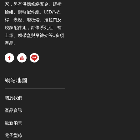
家，另有供應修繕五金、緩衝
輪組、滑軌配件組、LED吊衣
桿、崁燈、層板燈、推拉門及
鉸鍊配件組，鋁條系列組、補
土筆、領帶盒與吊褲架等..多項
產品。
網站地圖
關於我們
產品資訊
最新消息
電子型錄