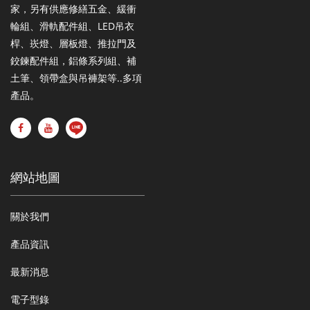
家，另有供應修繕五金、緩衝
輪組、滑軌配件組、LED吊衣
桿、崁燈、層板燈、推拉門及
鉸鍊配件組，鋁條系列組、補
土筆、領帶盒與吊褲架等..多項
產品。
網站地圖
關於我們
產品資訊
最新消息
電子型錄