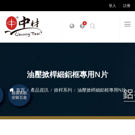
登入
註冊
0
油壓掀桿細鋁框專用N片
首頁
產品資訊
掀桿系列
油壓掀桿細鋁框專用N片