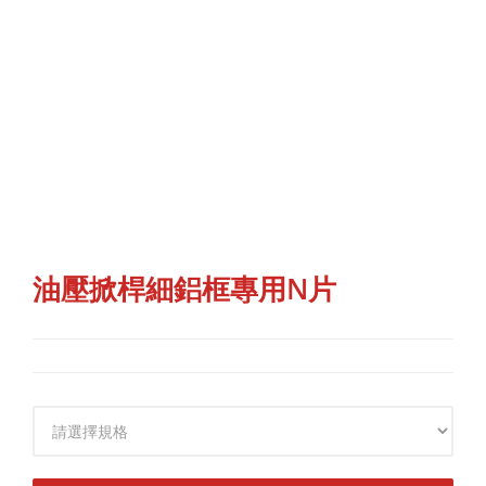
油壓掀桿細鋁框專用N片
規格