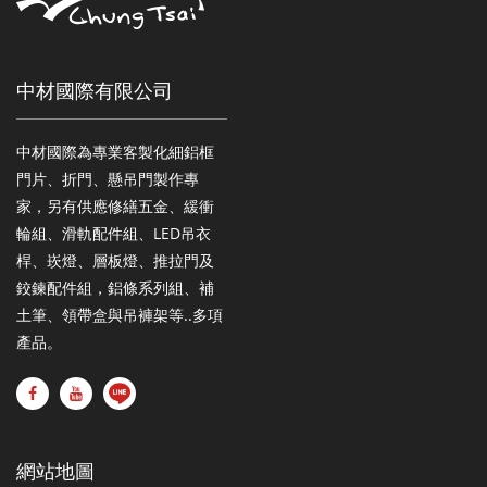
中材國際有限公司
中材國際為專業客製化細鋁框
門片、折門、懸吊門製作專
家，另有供應修繕五金、緩衝
輪組、滑軌配件組、LED吊衣
桿、崁燈、層板燈、推拉門及
鉸鍊配件組，鋁條系列組、補
土筆、領帶盒與吊褲架等..多項
產品。
網站地圖