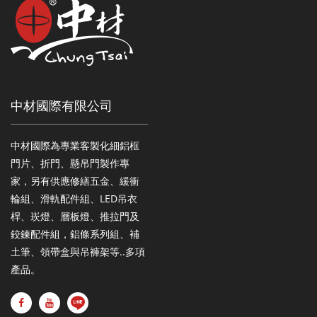
中材國際有限公司
中材國際為專業客製化細鋁框
門片、折門、懸吊門製作專
家，另有供應修繕五金、緩衝
輪組、滑軌配件組、LED吊衣
桿、崁燈、層板燈、推拉門及
鉸鍊配件組，鋁條系列組、補
土筆、領帶盒與吊褲架等..多項
產品。